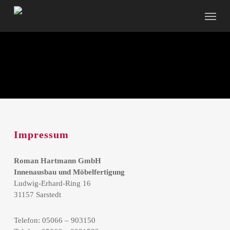
Skip
Menu
to
main
content
Impressum
Roman Hartmann GmbH
Innenausbau und Möbelfertigung
Ludwig-Erhard-Ring 16
31157 Sarstedt
Telefon: 05066 – 903150